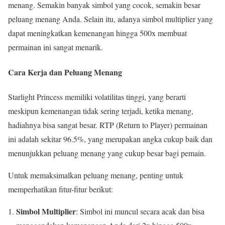
menang. Semakin banyak simbol yang cocok, semakin besar
peluang menang Anda. Selain itu, adanya simbol multiplier yang
dapat meningkatkan kemenangan hingga 500x membuat
permainan ini sangat menarik.
Cara Kerja dan Peluang Menang
Starlight Princess memiliki volatilitas tinggi, yang berarti
meskipun kemenangan tidak sering terjadi, ketika menang,
hadiahnya bisa sangat besar. RTP (Return to Player) permainan
ini adalah sekitar 96.5%, yang merupakan angka cukup baik dan
menunjukkan peluang menang yang cukup besar bagi pemain.
Untuk memaksimalkan peluang menang, penting untuk
memperhatikan fitur-fitur berikut:
Simbol Multiplier
: Simbol ini muncul secara acak dan bisa