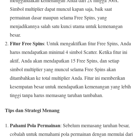
menggandakan kemenangan Anda dari 2x hingga 500x.
Simbol multiplier dapat muncul kapan saja, baik saat
permainan dasar maupun selama Free Spins, yang
menjadikannya salah satu kunci utama untuk kemenangan
besar.
Fitur Free Spins
: Untuk mengaktifkan fitur Free Spins, Anda
harus mendapatkan minimal 4 simbol Scatter. Ketika fitur ini
aktif, Anda akan mendapatkan 15 Free Spins, dan setiap
simbol multiplier yang muncul selama Free Spins akan
ditambahkan ke total multiplier Anda. Fitur ini memberikan
kesempatan besar untuk mendapatkan kemenangan yang lebih
tinggi tanpa harus memasang taruhan tambahan.
Tips dan Strategi Menang
Pahami Pola Permainan
: Sebelum memasang taruhan besar,
cobalah untuk memahami pola permainan dengan memulai dari