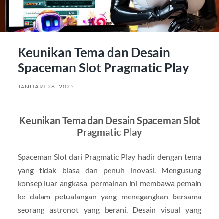
Keunikan Tema dan Desain
Spaceman Slot Pragmatic Play
JANUARI 28, 2025
Keunikan Tema dan Desain Spaceman Slot
Pragmatic Play
Spaceman Slot dari Pragmatic Play hadir dengan tema
yang tidak biasa dan penuh inovasi. Mengusung
konsep luar angkasa, permainan ini membawa pemain
ke dalam petualangan yang menegangkan bersama
seorang astronot yang berani. Desain visual yang