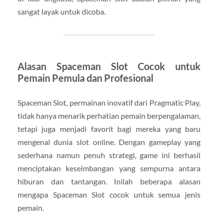
sangat layak untuk dicoba.
Alasan Spaceman Slot Cocok untuk
Pemain Pemula dan Profesional
Spaceman Slot, permainan inovatif dari Pragmatic Play,
tidak hanya menarik perhatian pemain berpengalaman,
tetapi juga menjadi favorit bagi mereka yang baru
mengenal dunia slot online. Dengan gameplay yang
sederhana namun penuh strategi, game ini berhasil
menciptakan keseimbangan yang sempurna antara
hiburan dan tantangan. Inilah beberapa alasan
mengapa Spaceman Slot cocok untuk semua jenis
pemain.