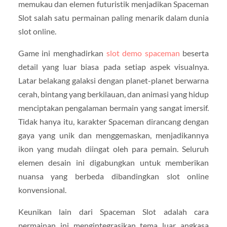
memukau dan elemen futuristik menjadikan Spaceman
Slot salah satu permainan paling menarik dalam dunia
slot online.
Game ini menghadirkan
slot demo spaceman
beserta
detail yang luar biasa pada setiap aspek visualnya.
Latar belakang galaksi dengan planet-planet berwarna
cerah, bintang yang berkilauan, dan animasi yang hidup
menciptakan pengalaman bermain yang sangat imersif.
Tidak hanya itu, karakter Spaceman dirancang dengan
gaya yang unik dan menggemaskan, menjadikannya
ikon yang mudah diingat oleh para pemain. Seluruh
elemen desain ini digabungkan untuk memberikan
nuansa yang berbeda dibandingkan slot online
konvensional.
Keunikan lain dari Spaceman Slot adalah cara
permainan ini mengintegrasikan tema luar angkasa