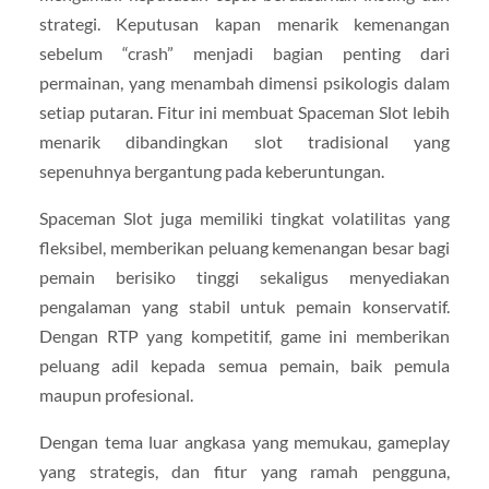
strategi. Keputusan kapan menarik kemenangan
sebelum “crash” menjadi bagian penting dari
permainan, yang menambah dimensi psikologis dalam
setiap putaran. Fitur ini membuat Spaceman Slot lebih
menarik dibandingkan slot tradisional yang
sepenuhnya bergantung pada keberuntungan.
Spaceman Slot juga memiliki tingkat volatilitas yang
fleksibel, memberikan peluang kemenangan besar bagi
pemain berisiko tinggi sekaligus menyediakan
pengalaman yang stabil untuk pemain konservatif.
Dengan RTP yang kompetitif, game ini memberikan
peluang adil kepada semua pemain, baik pemula
maupun profesional.
Dengan tema luar angkasa yang memukau, gameplay
yang strategis, dan fitur yang ramah pengguna,