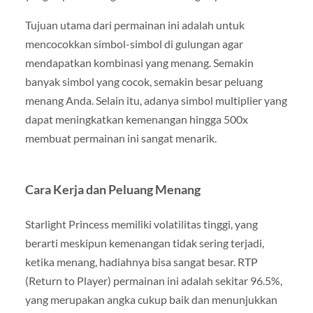
Tujuan utama dari permainan ini adalah untuk
mencocokkan simbol-simbol di gulungan agar
mendapatkan kombinasi yang menang. Semakin
banyak simbol yang cocok, semakin besar peluang
menang Anda. Selain itu, adanya simbol multiplier yang
dapat meningkatkan kemenangan hingga 500x
membuat permainan ini sangat menarik.
Cara Kerja dan Peluang Menang
Starlight Princess memiliki volatilitas tinggi, yang
berarti meskipun kemenangan tidak sering terjadi,
ketika menang, hadiahnya bisa sangat besar. RTP
(Return to Player) permainan ini adalah sekitar 96.5%,
yang merupakan angka cukup baik dan menunjukkan