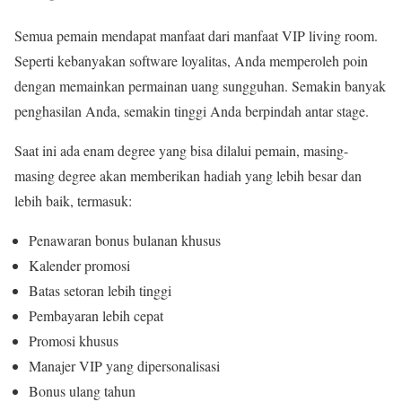
Semua pemain mendapat manfaat dari manfaat VIP living room.
Seperti kebanyakan software loyalitas, Anda memperoleh poin
dengan memainkan permainan uang sungguhan. Semakin banyak
penghasilan Anda, semakin tinggi Anda berpindah antar stage.
Saat ini ada enam degree yang bisa dilalui pemain, masing-
masing degree akan memberikan hadiah yang lebih besar dan
lebih baik, termasuk:
Penawaran bonus bulanan khusus
Kalender promosi
Batas setoran lebih tinggi
Pembayaran lebih cepat
Promosi khusus
Manajer VIP yang dipersonalisasi
Bonus ulang tahun