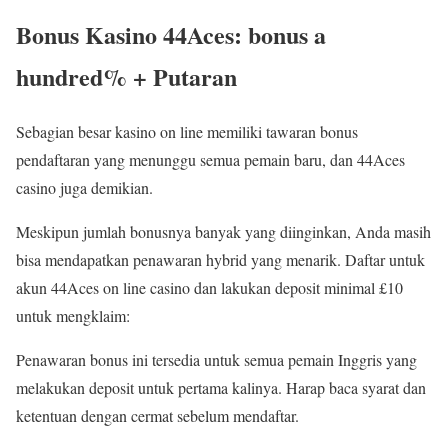
Bonus Kasino 44Aces: bonus a
hundred% + Putaran
Sebagian besar kasino on line memiliki tawaran bonus
pendaftaran yang menunggu semua pemain baru, dan 44Aces
casino juga demikian.
Meskipun jumlah bonusnya banyak yang diinginkan, Anda masih
bisa mendapatkan penawaran hybrid yang menarik. Daftar untuk
akun 44Aces on line casino dan lakukan deposit minimal £10
untuk mengklaim:
Penawaran bonus ini tersedia untuk semua pemain Inggris yang
melakukan deposit untuk pertama kalinya. Harap baca syarat dan
ketentuan dengan cermat sebelum mendaftar.