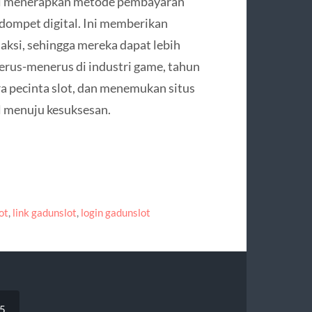
ulai menerapkan metode pembayaran
n dompet digital. Ini memberikan
ksi, sehingga mereka dapat lebih
rus-menerus di industri game, tahun
a pecinta slot, dan menemukan situs
l menuju kesuksesan.
ot
,
link gadunslot
,
login gadunslot
25