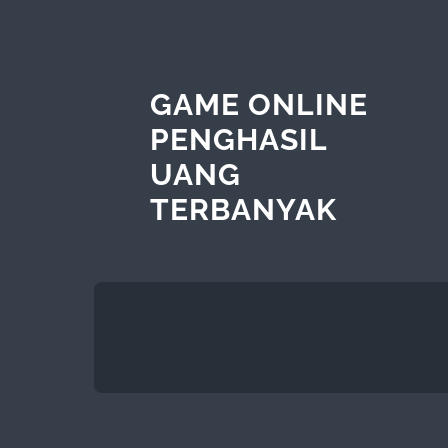
GAME ONLINE
PENGHASIL
UANG
TERBANYAK