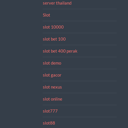
server thailand
Slot
slot 10000
slot bet 100
slot bet 400 perak
slot demo
slot gacor
slot nexus
slot online
slot777
slot88