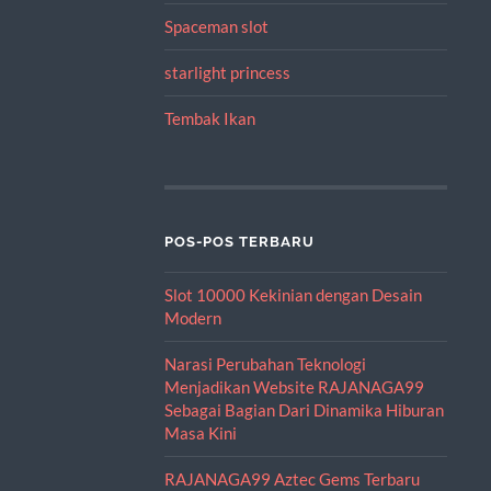
Spaceman slot
starlight princess
Tembak Ikan
POS-POS TERBARU
Slot 10000 Kekinian dengan Desain
Modern
Narasi Perubahan Teknologi
Menjadikan Website RAJANAGA99
Sebagai Bagian Dari Dinamika Hiburan
Masa Kini
RAJANAGA99 Aztec Gems Terbaru