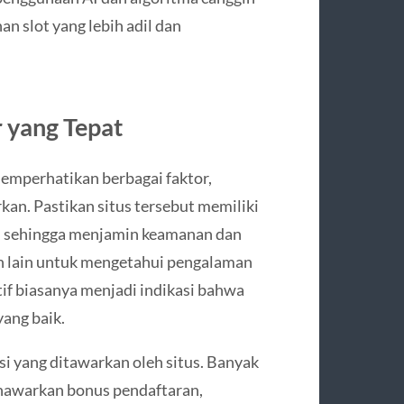
n slot yang lebih adil dan
r yang Tepat
memperhatikan berbagai faktor,
rkan. Pastikan situs tersebut memiliki
kui, sehingga menjamin keamanan dan
in lain untuk mengetahui pengalaman
tif biasanya menjadi indikasi bahwa
ang baik.
 yang ditawarkan oleh situs. Banyak
nawarkan bonus pendaftaran,