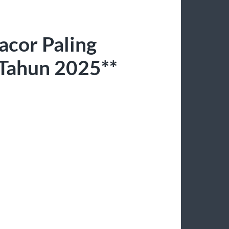
acor Paling
Tahun 2025**