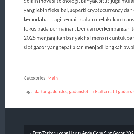
Selain inovasi teknologi, banyak situs juga m
yang lebih fleksibel, seperti cryptocurrency da
kemudahan bagi pemain dalam melakukan transa
fokus pada permainan. Dengan perkembangan te
2025 menjanjikan banyak hal menarik untuk par
slot gacor yang tepat akan menjadi langkah awa
Categories:
Main
Tags:
daftar gadunslot
,
gadunslot
,
link alternatif gadunsl
« Tren Terbaru yang Harus Anda Coba Slot Gacor 20