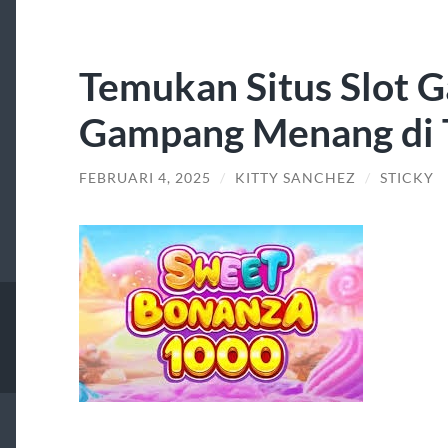
Temukan Situs Slot G
Gampang Menang di 
FEBRUARI 4, 2025
/
KITTY SANCHEZ
/
STICKY