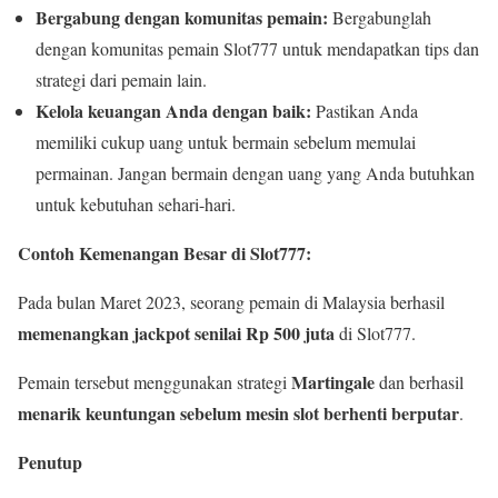
Bergabung dengan komunitas pemain:
Bergabunglah
dengan komunitas pemain Slot777 untuk mendapatkan tips dan
strategi dari pemain lain.
Kelola keuangan Anda dengan baik:
Pastikan Anda
memiliki cukup uang untuk bermain sebelum memulai
permainan. Jangan bermain dengan uang yang Anda butuhkan
untuk kebutuhan sehari-hari.
Contoh Kemenangan Besar di Slot777:
Pada bulan Maret 2023, seorang pemain di Malaysia berhasil
memenangkan jackpot senilai Rp 500 juta
di Slot777.
Martingale
Pemain tersebut menggunakan strategi
dan berhasil
menarik keuntungan sebelum mesin slot berhenti berputar
.
Penutup