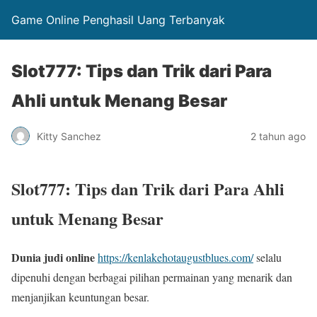
Game Online Penghasil Uang Terbanyak
Slot777: Tips dan Trik dari Para
Ahli untuk Menang Besar
Kitty Sanchez
2 tahun ago
Slot777: Tips dan Trik dari Para Ahli
untuk Menang Besar
Dunia judi online
https://kenlakehotaugustblues.com/
selalu
dipenuhi dengan berbagai pilihan permainan yang menarik dan
menjanjikan keuntungan besar.