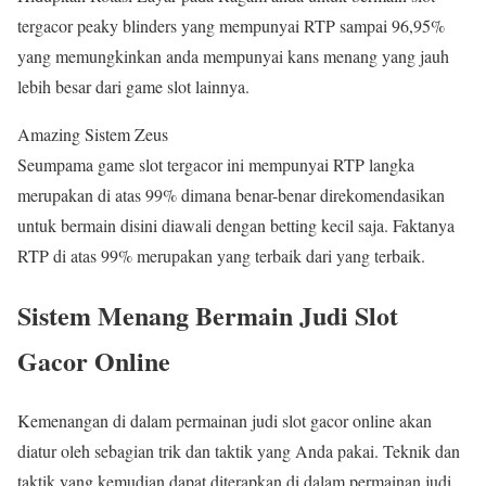
tergacor peaky blinders yang mempunyai RTP sampai 96,95%
yang memungkinkan anda mempunyai kans menang yang jauh
lebih besar dari game slot lainnya.
Amazing Sistem Zeus
Seumpama game slot tergacor ini mempunyai RTP langka
merupakan di atas 99% dimana benar-benar direkomendasikan
untuk bermain disini diawali dengan betting kecil saja. Faktanya
RTP di atas 99% merupakan yang terbaik dari yang terbaik.
Sistem Menang Bermain Judi Slot
Gacor Online
Kemenangan di dalam permainan judi slot gacor online akan
diatur oleh sebagian trik dan taktik yang Anda pakai. Teknik dan
taktik yang kemudian dapat diterapkan di dalam permainan judi