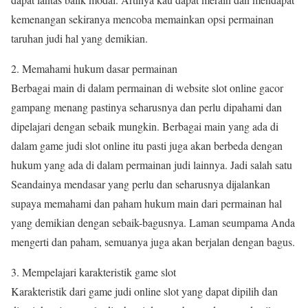
kemenangan sekiranya mencoba memainkan opsi permainan
taruhan judi hal yang demikian.
2. Memahami hukum dasar permainan
Berbagai main di dalam permainan di website slot online gacor
gampang menang pastinya seharusnya dan perlu dipahami dan
dipelajari dengan sebaik mungkin. Berbagai main yang ada di
dalam game judi slot online itu pasti juga akan berbeda dengan
hukum yang ada di dalam permainan judi lainnya. Jadi salah satu
Seandainya mendasar yang perlu dan seharusnya dijalankan
supaya memahami dan paham hukum main dari permainan hal
yang demikian dengan sebaik-bagusnya. Laman seumpama Anda
mengerti dan paham, semuanya juga akan berjalan dengan bagus.
3. Mempelajari karakteristik game slot
Karakteristik dari game judi online slot yang dapat dipilih dan