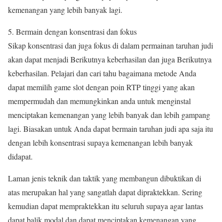
kemenangan yang lebih banyak lagi.
5. Bermain dengan konsentrasi dan fokus
Sikap konsentrasi dan juga fokus di dalam permainan taruhan judi
akan dapat menjadi Berikutnya keberhasilan dan juga Berikutnya
keberhasilan. Pelajari dan cari tahu bagaimana metode Anda
dapat memilih game slot dengan poin RTP tinggi yang akan
mempermudah dan memungkinkan anda untuk menginstal
menciptakan kemenangan yang lebih banyak dan lebih gampang
lagi. Biasakan untuk Anda dapat bermain taruhan judi apa saja itu
dengan lebih konsentrasi supaya kemenangan lebih banyak
didapat.
Laman jenis teknik dan taktik yang membangun dibuktikan di
atas merupakan hal yang sangatlah dapat dipraktekkan. Sering
kemudian dapat mempraktekkan itu seluruh supaya agar lantas
dapat balik modal dan dapat menciptakan kemenangan yang