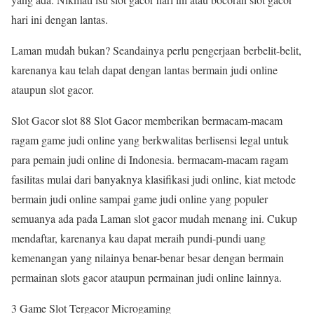
hari ini dengan lantas.
Laman mudah bukan? Seandainya perlu pengerjaan berbelit-belit,
karenanya kau telah dapat dengan lantas bermain judi online
ataupun slot gacor.
Slot Gacor slot 88 Slot Gacor memberikan bermacam-macam
ragam game judi online yang berkwalitas berlisensi legal untuk
para pemain judi online di Indonesia. bermacam-macam ragam
fasilitas mulai dari banyaknya klasifikasi judi online, kiat metode
bermain judi online sampai game judi online yang populer
semuanya ada pada Laman slot gacor mudah menang ini. Cukup
mendaftar, karenanya kau dapat meraih pundi-pundi uang
kemenangan yang nilainya benar-benar besar dengan bermain
permainan slots gacor ataupun permainan judi online lainnya.
3 Game Slot Tergacor Microgaming