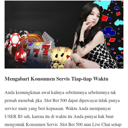
Mengabari Konsumen Servis Tiap-tiap Waktu
Anda kemungkinan awal kalinya sebelumnya sebelumnya tak
pernah menebak jika .Slot Bet 500 dapat dipercayai tidak punya
service main yang beri kepuasan. Waktu Anda mempunyai
USER ID sah, karena itu di waktu itu Anda punyai hak buat
mengontak Konsumen Servis .Slot Bet 500 atau Live Chat setiap