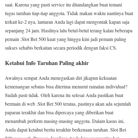
saat. Karena yang pasti service itu ditandangkan buat temani
tugas taruhan tiap-tiap anggota. Tidak makan waktu nantinya buat
terkait ke-2 nya, lantaran Anda lagi dapat mengontak kapan saja
sepanjang 24 jam. Hasilnya lalu betul-betul terang kalau beberapa
pemain .Slot Bet 500 kuat yang hingga kini jadi pemain paling
sukses sehabis berkaitan secara periodik dengan faksi CS.
Ketahui Info Taruhan Paling akhir
Awalnya sempat Anda menegaskan diri jikapun kekuatan
kemenangan sebatas bisa diterima menurut ramalan individual?
Sudah pasti tidak. Oleh karena itu selesai Anda pastikan buat
bermain di web .Slot Bet 500 teratas, pastinya akan ada sejumlah
paparan terakhir dan bisa dipercaya yang diberikan buat
menambah perform masing-masing anggota. Dalam kasus ini,
Anda dapat ketahui berita terakhir berkenaan taruhan .Slot Bet