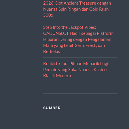
2026, Slot Ancient Treasure dengan
Nuansa Spin Ringan dan Gold Rush
500x
Step Into the Jackpot Vibes:
GADUNSLOT Hadir sebagai Platform
Hiburan Daring dengan Pengalaman
Main yang Lebih Seru, Fresh, dan
Berkelas
Roulette Jadi Pilihan Menarik bagi
Pemain yang Suka Nuansa Kasino
Klasik Modern
SUMBER