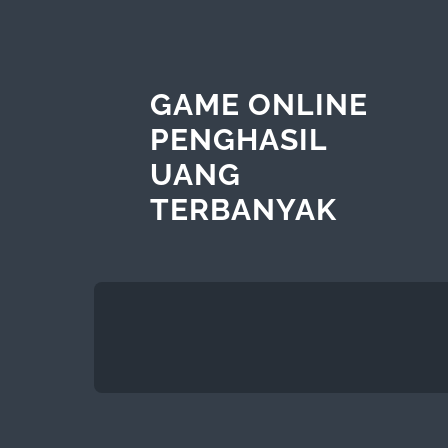
GAME ONLINE
PENGHASIL
UANG
TERBANYAK