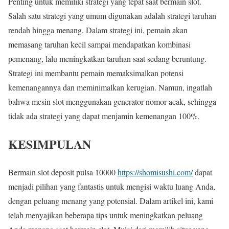
Penting untuk memiliki strategi yang tepat saat bermain slot.
Salah satu strategi yang umum digunakan adalah strategi taruhan
rendah hingga menang. Dalam strategi ini, pemain akan
memasang taruhan kecil sampai mendapatkan kombinasi
pemenang, lalu meningkatkan taruhan saat sedang beruntung.
Strategi ini membantu pemain memaksimalkan potensi
kemenangannya dan meminimalkan kerugian. Namun, ingatlah
bahwa mesin slot menggunakan generator nomor acak, sehingga
tidak ada strategi yang dapat menjamin kemenangan 100%.
KESIMPULAN
Bermain slot deposit pulsa 10000
https://shomisushi.com/
dapat
menjadi pilihan yang fantastis untuk mengisi waktu luang Anda,
dengan peluang menang yang potensial. Dalam artikel ini, kami
telah menyajikan beberapa tips untuk meningkatkan peluang