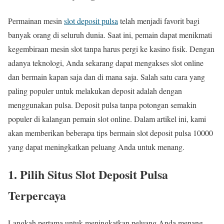
Permainan mesin
slot deposit pulsa
telah menjadi favorit bagi
banyak orang di seluruh dunia. Saat ini, pemain dapat menikmati
kegembiraan mesin slot tanpa harus pergi ke kasino fisik. Dengan
adanya teknologi, Anda sekarang dapat mengakses slot online
dan bermain kapan saja dan di mana saja. Salah satu cara yang
paling populer untuk melakukan deposit adalah dengan
menggunakan pulsa. Deposit pulsa tanpa potongan semakin
populer di kalangan pemain slot online. Dalam artikel ini, kami
akan memberikan beberapa tips bermain slot deposit pulsa 10000
yang dapat meningkatkan peluang Anda untuk menang.
1. Pilih Situs Slot Deposit Pulsa
Terpercaya
Langkah pertama untuk meningkatkan peluang Anda menang