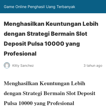
Game Online Penghasil Uang Terbanyak
Menghasilkan Keuntungan Lebih
dengan Strategi Bermain Slot
Deposit Pulsa 10000 yang
Profesional
Kitty Sanchez
3 tahun ago
Menghasilkan Keuntungan Lebih
dengan Strategi Bermain Slot Deposit
Pulsa 10000 yang Profesional