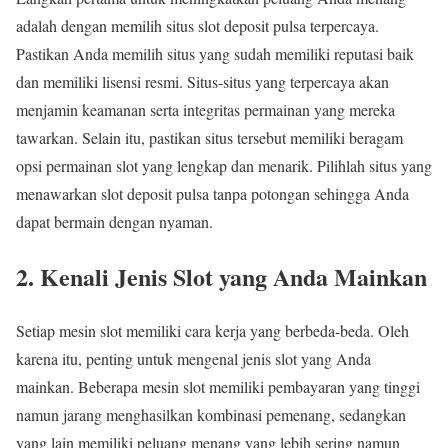
adalah dengan memilih situs slot deposit pulsa terpercaya.
Pastikan Anda memilih situs yang sudah memiliki reputasi baik
dan memiliki lisensi resmi. Situs-situs yang terpercaya akan
menjamin keamanan serta integritas permainan yang mereka
tawarkan. Selain itu, pastikan situs tersebut memiliki beragam
opsi permainan slot yang lengkap dan menarik. Pilihlah situs yang
menawarkan slot deposit pulsa tanpa potongan sehingga Anda
dapat bermain dengan nyaman.
2. Kenali Jenis Slot yang Anda Mainkan
Setiap mesin slot memiliki cara kerja yang berbeda-beda. Oleh
karena itu, penting untuk mengenal jenis slot yang Anda
mainkan. Beberapa mesin slot memiliki pembayaran yang tinggi
namun jarang menghasilkan kombinasi pemenang, sedangkan
yang lain memiliki peluang menang yang lebih sering namun