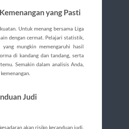
 Kemenangan yang Pasti
ekuatan. Untuk menang bersama Liga
in dengan cermat. Pelajari statistik,
an yang mungkin memengaruhi hasil
forma di kandang dan tandang, serta
rtemu. Semakin dalam analisis Anda,
h kemenangan.
nduan Judi
 kesadaran akan risiko kecanduan judi.