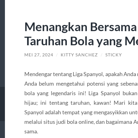
Menangkan Bersama L
Taruhan Bola yang M
MEI 27, 2024
/
KITTY SANCHEZ
/
STICKY
Mendengar tentang Liga Spanyol, apakah Anda m
Anda belum mengetahui potensi yang sebenarn
bola yang legendaris ini! Liga Spanyol buka
hijau; ini tentang taruhan, kawan! Mari kit
Spanyol adalah tempat yang mengasyikkan unt
melalui situs judi bola online, dan bagaimana
sama.