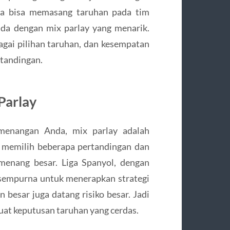
da bisa memasang taruhan pada tim
da dengan mix parlay yang menarik.
agai pilihan taruhan, dan kesempatan
tandingan.
Parlay
menangan Anda, mix parlay adalah
 memilih beberapa pertandingan dan
menang besar. Liga Spanyol, dengan
 sempurna untuk menerapkan strategi
n besar juga datang risiko besar. Jadi
at keputusan taruhan yang cerdas.