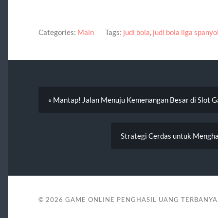
Categories:
Main
Tags:
judi bola
,
judi bola liga spanyo
« Mantap! Jalan Menuju Kemenangan Besar di Slot G
Strategi Cerdas untuk Menghas
© 2026
GAME ONLINE PENGHASIL UANG TERBANYA