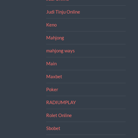
Judi Tinju Online
Keno
Mahjong
mahjong ways
Main
Maxbet
Poker
RADIUMPLAY
Rolet Online
Sbobet