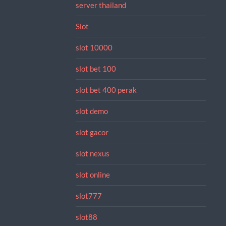
server thailand
Slot
slot 10000
slot bet 100
slot bet 400 perak
slot demo
slot gacor
slot nexus
slot online
slot777
slot88