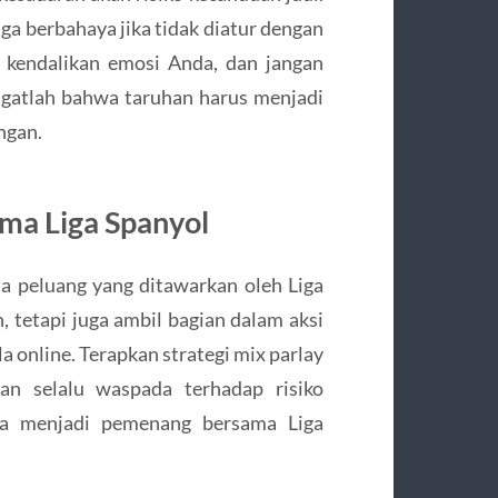
uga berbahaya jika tidak diatur dengan
, kendalikan emosi Anda, dan jangan
ngatlah bahwa taruhan harus menjadi
ngan.
ma Liga Spanyol
 peluang yang ditawarkan oleh Liga
 tetapi juga ambil bagian dalam aksi
a online. Terapkan strategi mix parlay
dan selalu waspada terhadap risiko
sa menjadi pemenang bersama Liga