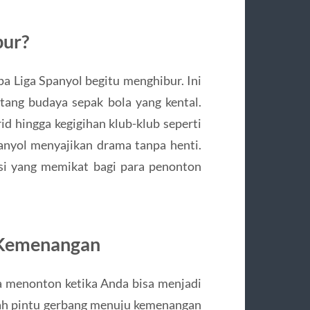
bur?
a Liga Spanyol begitu menghibur. Ini
tang budaya sepak bola yang kental.
id hingga kegigihan klub-klub seperti
Spanyol menyajikan drama tanpa henti.
si yang memikat bagi para penonton
u Kemenangan
 menonton ketika Anda bisa menjadi
dalah pintu gerbang menuju kemenangan