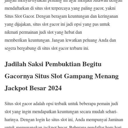
mendaftarkan di situs slot terpercaya yang paling gacor, yakni
Situs Slot Gacor. Dengan beragam keuntungan dan keringanan
yang dijajakan, situs slot gacor ini jadi opsi yang pas untuk
nikmati permainan judi slot yang hebat dan
memberikan keuntungan. Jangan lewatkan peluang Anda dan
segera bergabung di situs slot gacor terbaru ini.
Jadilah Saksi Pembuktian Begitu
Gacornya Situs Slot Gampang Menang
Jackpot Besar 2024
Situs slot gacor adalah opsi terbaik untuk beberapa pemain judi
slot yang ingin mendapatkan keuntungan secara mudah sehari-
harinya. Dengan login ke situs slot ini, Anda mempunyai Jaminan
untuk memenangkan jackpot besar. Beberapa pendaftar baru hari