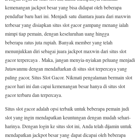
kemenangan jackpot besar yang bisa didapat oleh beberapa
pendaftar baru hari ini. Menjadi satu diantara juara dari maxwin
terbesar yang disiapkan situs slot gacor gampang menang ialah
mimpi tiap pemain, dengan keseluruhan uang hingga
beberapa ratus juta rupiah. Banyak member yang telah
menunjukkan diri sebagai juara jackpot maxwin dari situs slot
gacor terpercaya . Maka, jangan menyia-nyiakan peluang menjadi
Jutawanmu dengan mendaftarkan di situs slot terpercaya yang
paling gacor, Situs Slot Gacor. Nikmati pengalaman bermain slot
gacor hari ini dan capai kemenangan besar hanya di situs slot
gacor terbaru dan terpercaya.
Situs slot gacor adalah opsi terbaik untuk beberapa pemain judi
slot yang ingin mendapatkan keuntungan dengan mudah sehari-
harinya. Dengan login ke situs slot ini, Anda telah dijamin untuk
mendapatkan jackpot besar yang dapat dicapai oleh beberapa