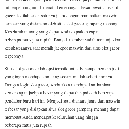
ini berpeluang untuk meraih kemenangan besar lewat situs slot
gacor. Jadilah salah satunya juara dengan manfaatkan maxwin
terbesar yang disiapkan oleh situs slot gacor gampang menang.
Keseluruhan uang yang dapat Anda dapatkan capai
beberapa ratus juta rupiah. Banyak member sudah menunjukkan
kesuksesannya saat meraih jackpot maxwin dari situs slot gacor
terpercaya.
Situs slot gacor adalah opsi terbaik untuk beberapa pemain judi
yang ingin mendapatkan uang secara mudah sehari-harinya.
Dengan login slot gacor, Anda akan mendapatkan Jaminan
kemenangan jackpot besar yang dapat dicapai oleh beberapa
pendaftar baru hari ini. Menjadi satu diantara juara dari maxwin
terbesar yang disiapkan situs slot gacor gampang menang dapat
membuat Anda mendapat keseluruhan uang hingga
beberapa ratus juta rupiah.