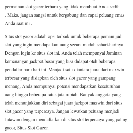
permainan slot gacor terbaru yang tidak membuat Anda sedih
. Maka, jangan sangsi untuk bergabung dan capai peluang emas
Anda saat ini .
Situs slot gacor adalah opsi terbaik untuk beberapa pemain judi
slot yang ingin mendapatkan uang secara mudah sehari-harinya.
Dengan login ke situs slot ini, Anda telah mempunyai Jaminan
kemenangan jackpot besar yang bisa didapat oleh beberapa
pendaftar baru hari ini. Menjadi satu diantara juara dari maxwin
terbesar yang disiapkan oleh situs slot gacor yang gampang
menang, Anda mempunyai potensi mendapatkan keseluruhan
uang hingga beberapa ratus juta rupiah. Banyak anggota yang
telah menunjukkan diri sebagai juara jackpot maxwin dari situs
slot gacor yang terpercaya. Jangan lewatkan peluang menjadi
Jutawan dengan mendaftarkan di situs slot terpercaya yang paling
gacor, Situs Slot Gacor.