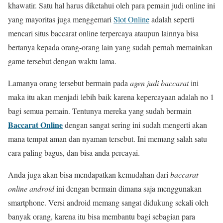
khawatir. Satu hal harus diketahui oleh para pemain judi online ini
yang mayoritas juga menggemari
Slot Online
adalah seperti
mencari situs baccarat online terpercaya ataupun lainnya bisa
bertanya kepada orang-orang lain yang sudah pernah memainkan
game tersebut dengan waktu lama.
Lamanya orang tersebut bermain pada
agen judi baccarat
ini
maka itu akan menjadi lebih baik karena kepercayaan adalah no 1
bagi semua pemain. Tentunya mereka yang sudah bermain
Baccarat Online
dengan sangat sering ini sudah mengerti akan
mana tempat aman dan nyaman tersebut. Ini memang salah satu
cara paling bagus, dan bisa anda percayai.
Anda juga akan bisa mendapatkan kemudahan dari
baccarat
online android
ini dengan bermain dimana saja menggunakan
smartphone. Versi android memang sangat didukung sekali oleh
banyak orang, karena itu bisa membantu bagi sebagian para