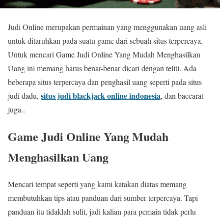
Judi Online merupakan permainan yang menggunakan uang asli
untuk ditaruhkan pada suatu game dari sebuah situs terpercaya.
Untuk mencari Game Judi Online Yang Mudah Menghasilkan
Uang ini memang harus benar-benar dicari dengan teliti. Ada
beberapa situs terpercaya dan penghasil uang seperti pada situs
situs judi blackjack online indonesia
judi dadu,
, dan baccarat
juga..
Game Judi Online Yang Mudah
Menghasilkan Uang
Mencari tempat seperti yang kami katakan diatas memang
membutuhkan tips atau panduan dari sumber terpercaya. Tapi
panduan itu tidaklah sulit, jadi kalian para pemain tidak perlu