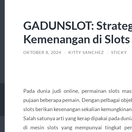
GADUNSLOT: Strateg
Kemenangan di Slots 
OKTOBER 8, 2024
/
KITTY SANCHEZ
/
STICKY
Pada dunia judi online, permainan slots mas
pujaan beberapa pemain. Dengan pelbagai objek
slots berikan kesenangan sekalian kemungkina
Salah satunya arti yang kerap dipakai pada duni
di mesin slots yang mempunyai tingkat pem