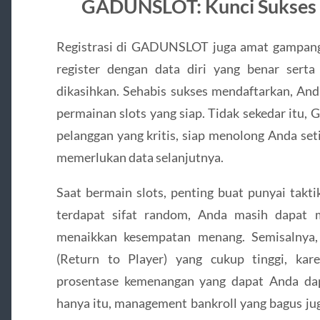
GADUNSLOT: Kunci Sukses di
Registrasi di GADUNSLOT juga amat gampang s
register dengan data diri yang benar sert
dikasihkan. Sehabis sukses mendaftarkan, A
permainan slots yang siap. Tidak sekedar it
pelanggan yang kritis, siap menolong Anda set
memerlukan data selanjutnya.
Saat bermain slots, penting buat punyai takt
terdapat sifat random, Anda masih dapat m
menaikkan kesempatan menang. Semisalnya,
(Return to Player) yang cukup tinggi, ka
prosentase kemenangan yang dapat Anda dapa
hanya itu, management bankroll yang bagus ju