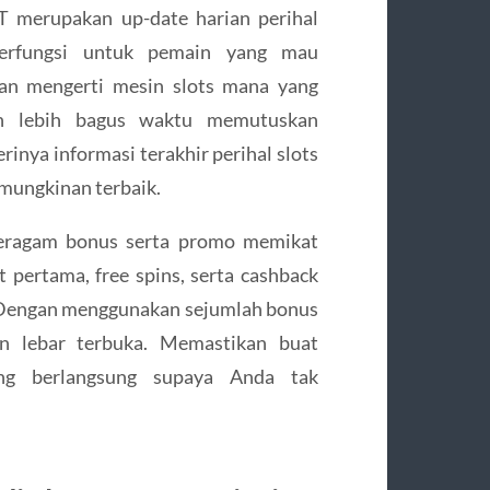
 merupakan up-date harian perihal
 berfungsi untuk pemain yang mau
n mengerti mesin slots mana yang
an lebih bagus waktu memutuskan
ya informasi terakhir perihal slots
emungkinan terbaik.
eragam bonus serta promo memikat
 pertama, free spins, serta cashback
 Dengan menggunakan sejumlah bonus
n lebar terbuka. Memastikan buat
ng berlangsung supaya Anda tak