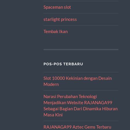
Spaceman slot
starlight princess
Tembak Ikan
POS-POS TERBARU
Slot 10000 Kekinian dengan Desain
Modern
Narasi Perubahan Teknologi
Menjadikan Website RAJANAGA99
Sebagai Bagian Dari Dinamika Hiburan
Masa Kini
RAJANAGA99 Aztec Gems Terbaru