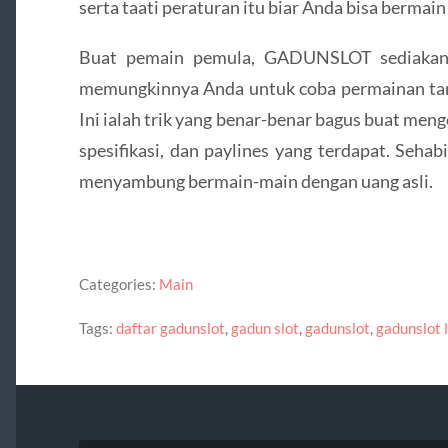
serta taati peraturan itu biar Anda bisa bermai
Buat pemain pemula, GADUNSLOT sediakan s
memungkinnya Anda untuk coba permainan ta
Ini ialah trik yang benar-benar bagus buat men
spesifikasi, dan paylines yang terdapat. Seha
menyambung bermain-main dengan uang asli.
Categories:
Main
Tags:
daftar gadunslot
,
gadun slot
,
gadunslot
,
gadunslot 