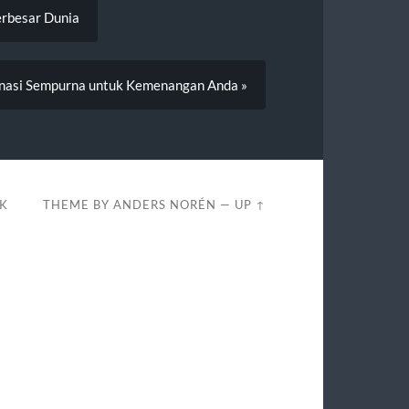
erbesar Dunia
inasi Sempurna untuk Kemenangan Anda »
K
THEME BY
ANDERS NORÉN
—
UP ↑