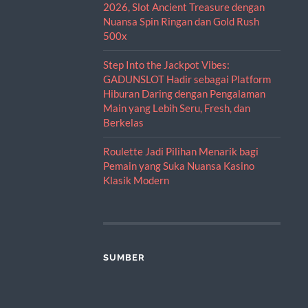
2026, Slot Ancient Treasure dengan
Nuansa Spin Ringan dan Gold Rush
500x
Step Into the Jackpot Vibes:
GADUNSLOT Hadir sebagai Platform
Hiburan Daring dengan Pengalaman
Main yang Lebih Seru, Fresh, dan
Berkelas
Roulette Jadi Pilihan Menarik bagi
Pemain yang Suka Nuansa Kasino
Klasik Modern
SUMBER