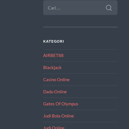
CARI
UNTUK:
KATEGORI
AIRBET88
Blackjack
Casino Online
Dadu Online
Gates Of Olympus
Judi Bola Online
Judi Online