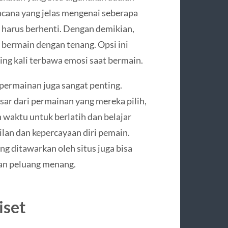
ncana yang jelas mengenai seberapa
 harus berhenti. Dengan demikian,
 bermain dengan tenang. Opsi ini
ing kali terbawa emosi saat bermain.
permainan juga sangat penting.
ar dari permainan yang mereka pilih,
n waktu untuk berlatih dan belajar
lan dan kepercayaan diri pemain.
g ditawarkan oleh situs juga bisa
kan peluang menang.
iset