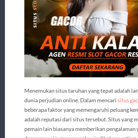
Menemukan situs taruhan yang tepat adalah la
dunia perjudian online. Dalam mencari
situs ga
beberapa faktor yang memengaruhi peluang kem
adalah reputasi dari situs tersebut. Situs yang 
pemain lain biasanya memberikan pengalaman y