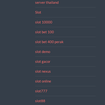
server thailand
Slot
slot 10000
slot bet 100
slot bet 400 perak
slot demo
slot gacor
slot nexus
slot online
slot777
slot88