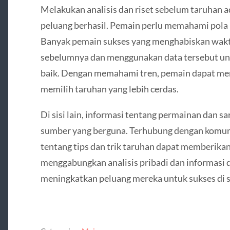
Melakukan analisis dan riset sebelum taruhan 
peluang berhasil. Pemain perlu memahami pola 
Banyak pemain sukses yang menghabiskan wakt
sebelumnya dan menggunakan data tersebut un
baik. Dengan memahami tren, pemain dapat men
memilih taruhan yang lebih cerdas.
Di sisi lain, informasi tentang permainan dan sa
sumber yang berguna. Terhubung dengan komunit
tentang tips dan trik taruhan dapat memberik
menggabungkan analisis pribadi dan informasi d
meningkatkan peluang mereka untuk sukses di si