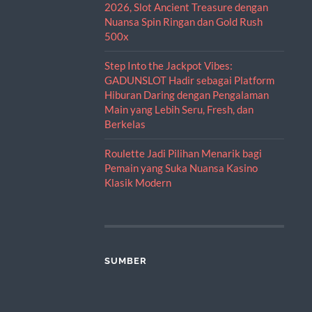
2026, Slot Ancient Treasure dengan
Nuansa Spin Ringan dan Gold Rush
500x
Step Into the Jackpot Vibes:
GADUNSLOT Hadir sebagai Platform
Hiburan Daring dengan Pengalaman
Main yang Lebih Seru, Fresh, dan
Berkelas
Roulette Jadi Pilihan Menarik bagi
Pemain yang Suka Nuansa Kasino
Klasik Modern
SUMBER