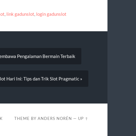
lot
,
link gadunslot
,
login gadunslot
 Membawa Pengalaman Bermain Terbaik
t Hari Ini: Tips dan Trik Slot Pragmatic »
K
THEME BY
ANDERS NORÉN
—
UP ↑