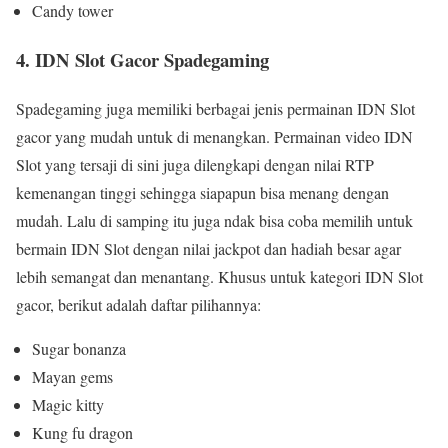
Candy tower
4. IDN Slot Gacor Spadegaming
Spadegaming juga memiliki berbagai jenis permainan IDN Slot
gacor yang mudah untuk di menangkan. Permainan video IDN
Slot yang tersaji di sini juga dilengkapi dengan nilai RTP
kemenangan tinggi sehingga siapapun bisa menang dengan
mudah. Lalu di samping itu juga ndak bisa coba memilih untuk
bermain IDN Slot dengan nilai jackpot dan hadiah besar agar
lebih semangat dan menantang. Khusus untuk kategori IDN Slot
gacor, berikut adalah daftar pilihannya:
Sugar bonanza
Mayan gems
Magic kitty
Kung fu dragon