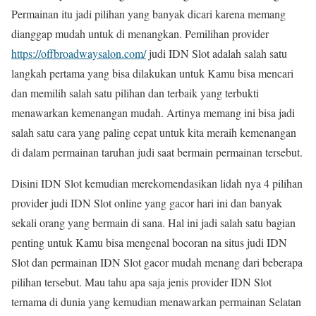
Permainan itu jadi pilihan yang banyak dicari karena memang
dianggap mudah untuk di menangkan. Pemilihan provider
https://offbroadwaysalon.com/
judi IDN Slot adalah salah satu
langkah pertama yang bisa dilakukan untuk Kamu bisa mencari
dan memilih salah satu pilihan dan terbaik yang terbukti
menawarkan kemenangan mudah. Artinya memang ini bisa jadi
salah satu cara yang paling cepat untuk kita meraih kemenangan
di dalam permainan taruhan judi saat bermain permainan tersebut.
Disini IDN Slot kemudian merekomendasikan lidah nya 4 pilihan
provider judi IDN Slot online yang gacor hari ini dan banyak
sekali orang yang bermain di sana. Hal ini jadi salah satu bagian
penting untuk Kamu bisa mengenal bocoran na situs judi IDN
Slot dan permainan IDN Slot gacor mudah menang dari beberapa
pilihan tersebut. Mau tahu apa saja jenis provider IDN Slot
ternama di dunia yang kemudian menawarkan permainan Selatan