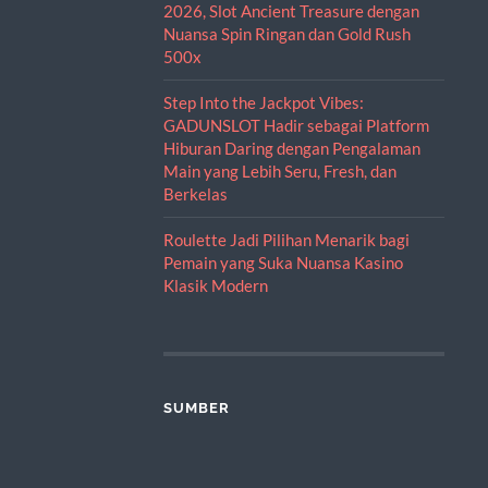
2026, Slot Ancient Treasure dengan
Nuansa Spin Ringan dan Gold Rush
500x
Step Into the Jackpot Vibes:
GADUNSLOT Hadir sebagai Platform
Hiburan Daring dengan Pengalaman
Main yang Lebih Seru, Fresh, dan
Berkelas
Roulette Jadi Pilihan Menarik bagi
Pemain yang Suka Nuansa Kasino
Klasik Modern
SUMBER