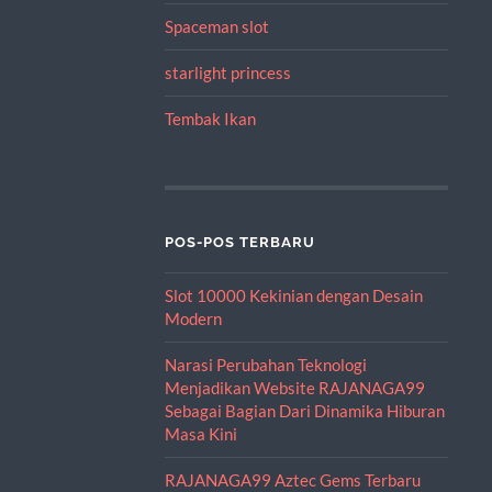
Spaceman slot
starlight princess
Tembak Ikan
POS-POS TERBARU
Slot 10000 Kekinian dengan Desain
Modern
Narasi Perubahan Teknologi
Menjadikan Website RAJANAGA99
Sebagai Bagian Dari Dinamika Hiburan
Masa Kini
RAJANAGA99 Aztec Gems Terbaru