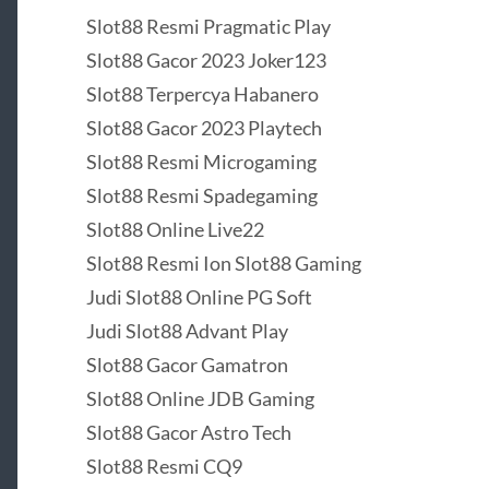
Slot88 Resmi Pragmatic Play
Slot88 Gacor 2023 Joker123
Slot88 Terpercya Habanero
Slot88 Gacor 2023 Playtech
Slot88 Resmi Microgaming
Slot88 Resmi Spadegaming
Slot88 Online Live22
Slot88 Resmi Ion Slot88 Gaming
Judi Slot88 Online PG Soft
Judi Slot88 Advant Play
Slot88 Gacor Gamatron
Slot88 Online JDB Gaming
Slot88 Gacor Astro Tech
Slot88 Resmi CQ9