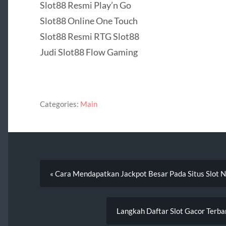
Slot88 Resmi Play’n Go
Slot88 Online One Touch
Slot88 Resmi RTG Slot88
Judi Slot88 Flow Gaming
Categories:
Main
« Cara Mendapatkan Jackpot Besar Pada Situs Slot N
Langkah Daftar Slot Gacor Terb