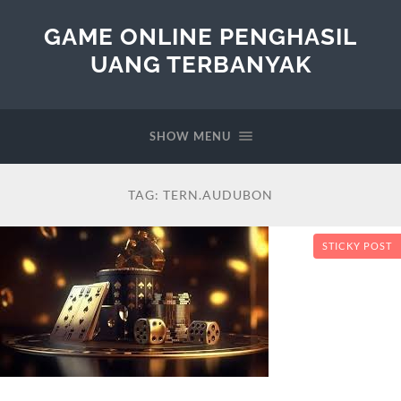
GAME ONLINE PENGHASIL
UANG TERBANYAK
SHOW MENU
TAG:
TERN.AUDUBON
STICKY POST