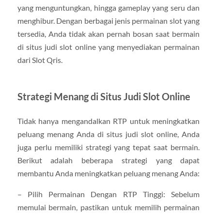
yang menguntungkan, hingga gameplay yang seru dan
menghibur. Dengan berbagai jenis permainan slot yang
tersedia, Anda tidak akan pernah bosan saat bermain
di situs judi slot online yang menyediakan permainan
dari Slot Qris.
Strategi Menang di Situs Judi Slot Online
Tidak hanya mengandalkan RTP untuk meningkatkan
peluang menang Anda di situs judi slot online, Anda
juga perlu memiliki strategi yang tepat saat bermain.
Berikut adalah beberapa strategi yang dapat
membantu Anda meningkatkan peluang menang Anda:
– Pilih Permainan Dengan RTP Tinggi: Sebelum
memulai bermain, pastikan untuk memilih permainan