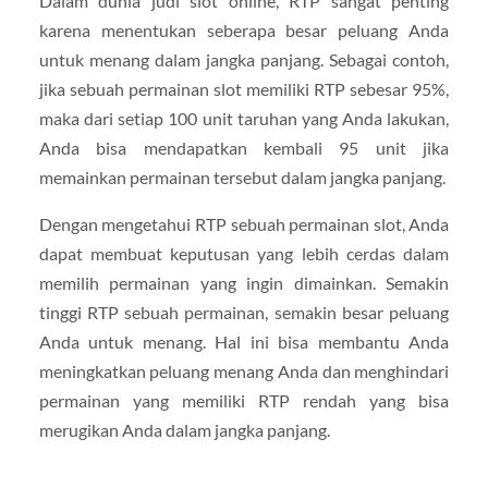
Dalam dunia judi slot online, RTP sangat penting
karena menentukan seberapa besar peluang Anda
untuk menang dalam jangka panjang. Sebagai contoh,
jika sebuah permainan slot memiliki RTP sebesar 95%,
maka dari setiap 100 unit taruhan yang Anda lakukan,
Anda bisa mendapatkan kembali 95 unit jika
memainkan permainan tersebut dalam jangka panjang.
Dengan mengetahui RTP sebuah permainan slot, Anda
dapat membuat keputusan yang lebih cerdas dalam
memilih permainan yang ingin dimainkan. Semakin
tinggi RTP sebuah permainan, semakin besar peluang
Anda untuk menang. Hal ini bisa membantu Anda
meningkatkan peluang menang Anda dan menghindari
permainan yang memiliki RTP rendah yang bisa
merugikan Anda dalam jangka panjang.