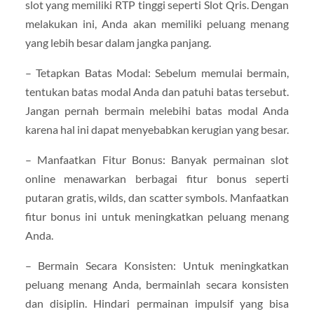
slot yang memiliki RTP tinggi seperti Slot Qris. Dengan
melakukan ini, Anda akan memiliki peluang menang
yang lebih besar dalam jangka panjang.
– Tetapkan Batas Modal: Sebelum memulai bermain,
tentukan batas modal Anda dan patuhi batas tersebut.
Jangan pernah bermain melebihi batas modal Anda
karena hal ini dapat menyebabkan kerugian yang besar.
– Manfaatkan Fitur Bonus: Banyak permainan slot
online menawarkan berbagai fitur bonus seperti
putaran gratis, wilds, dan scatter symbols. Manfaatkan
fitur bonus ini untuk meningkatkan peluang menang
Anda.
– Bermain Secara Konsisten: Untuk meningkatkan
peluang menang Anda, bermainlah secara konsisten
dan disiplin. Hindari permainan impulsif yang bisa