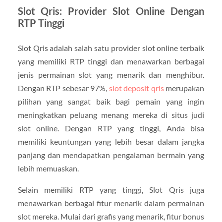
Slot Qris: Provider Slot Online Dengan
RTP Tinggi
Slot Qris adalah salah satu provider slot online terbaik
yang memiliki RTP tinggi dan menawarkan berbagai
jenis permainan slot yang menarik dan menghibur.
Dengan RTP sebesar 97%,
slot deposit qris
merupakan
pilihan yang sangat baik bagi pemain yang ingin
meningkatkan peluang menang mereka di situs judi
slot online. Dengan RTP yang tinggi, Anda bisa
memiliki keuntungan yang lebih besar dalam jangka
panjang dan mendapatkan pengalaman bermain yang
lebih memuaskan.
Selain memiliki RTP yang tinggi, Slot Qris juga
menawarkan berbagai fitur menarik dalam permainan
slot mereka. Mulai dari grafis yang menarik, fitur bonus