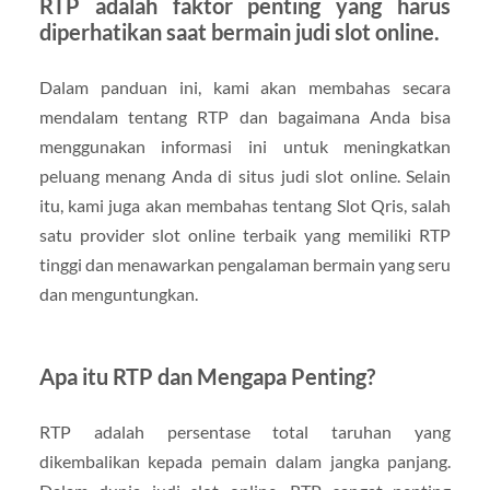
RTP adalah faktor penting yang harus
diperhatikan saat bermain judi slot online.
Dalam panduan ini, kami akan membahas secara
mendalam tentang RTP dan bagaimana Anda bisa
menggunakan informasi ini untuk meningkatkan
peluang menang Anda di situs judi slot online. Selain
itu, kami juga akan membahas tentang Slot Qris, salah
satu provider slot online terbaik yang memiliki RTP
tinggi dan menawarkan pengalaman bermain yang seru
dan menguntungkan.
Apa itu RTP dan Mengapa Penting?
RTP adalah persentase total taruhan yang
dikembalikan kepada pemain dalam jangka panjang.