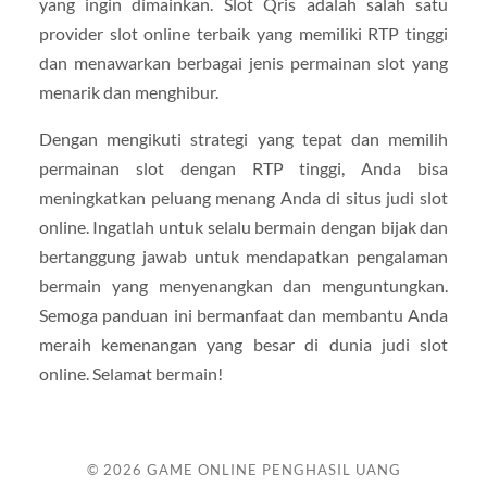
yang ingin dimainkan. Slot Qris adalah salah satu
provider slot online terbaik yang memiliki RTP tinggi
dan menawarkan berbagai jenis permainan slot yang
menarik dan menghibur.
Dengan mengikuti strategi yang tepat dan memilih
permainan slot dengan RTP tinggi, Anda bisa
meningkatkan peluang menang Anda di situs judi slot
online. Ingatlah untuk selalu bermain dengan bijak dan
bertanggung jawab untuk mendapatkan pengalaman
bermain yang menyenangkan dan menguntungkan.
Semoga panduan ini bermanfaat dan membantu Anda
meraih kemenangan yang besar di dunia judi slot
online. Selamat bermain!
© 2026
GAME ONLINE PENGHASIL UANG