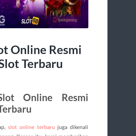
lot Online Resmi
lot Terbaru
Slot Online Resmi
Terbaru
kap,
slot online terbaru
juga dikenali