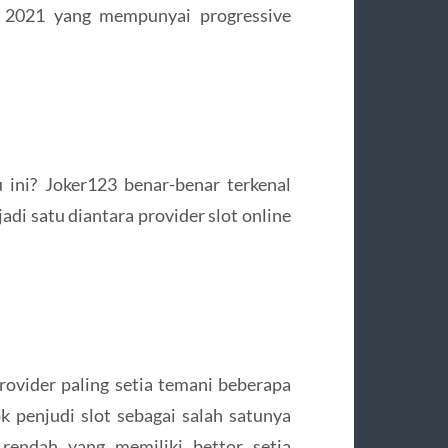
ik 2021 yang mempunyai progressive
 ini? Joker123 benar-benar terkenal
di satu diantara provider slot online
rovider paling setia temani beberapa
k penjudi slot sebagai salah satunya
rendah yang memiliki bettor setia