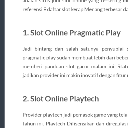
adalah situs judi slot online yang tersering
referensi 9 daftar slot kerap Menang terbesar d
1. Slot Online Pragmatic Play
Jadi bintang dan salah satunya penyuplai s
pragmatic play sudah membuat lebih dari beber
memberi panduan slot gacor malam ini. Sta
jadikan provider ini makin inovatif dengan fitur
2. Slot Online Playtech
Provider playtech jadi pemasok game yang tela
tahun ini. Playtech Dilisensikan dan diregula