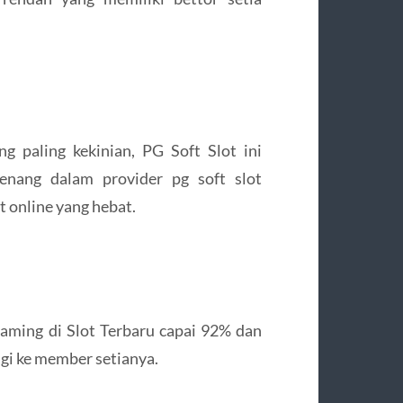
 paling kekinian, PG Soft Slot ini
enang dalam provider pg soft slot
 online yang hebat.
aming di Slot Terbaru capai 92% dan
agi ke member setianya.