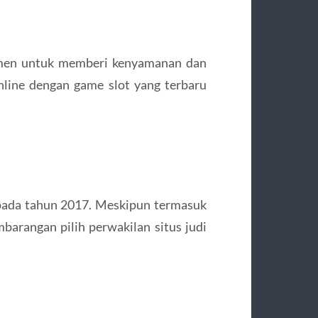
tmen untuk memberi kenyamanan dan
nline dengan game slot yang terbaru
 pada tahun 2017. Meskipun termasuk
arangan pilih perwakilan situs judi