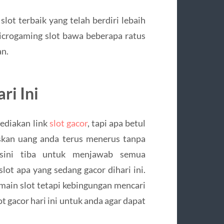
lot terbaik yang telah berdiri lebaih
microgaming slot bawa beberapa ratus
an.
ri Ini
ediakan link
slot gacor
, tapi apa betul
iskan uang anda terus menerus tanpa
 sini tiba untuk menjawab semua
ot apa yang sedang gacor dihari ini.
rmain slot tetapi kebingungan mencari
lot gacor hari ini untuk anda agar dapat