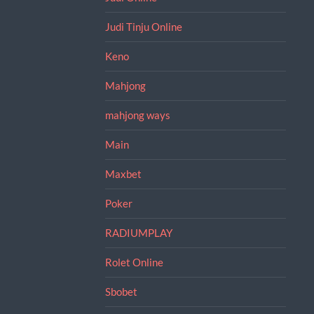
Judi Tinju Online
Keno
Mahjong
mahjong ways
Main
Maxbet
Poker
RADIUMPLAY
Rolet Online
Sbobet