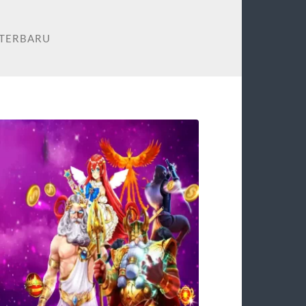
 TERBARU