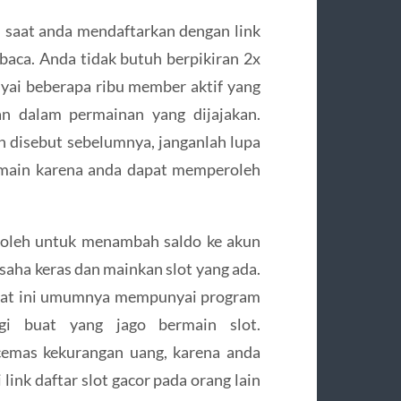
i saat anda mendaftarkan dengan link
baca. Anda tidak butuh berpikiran 2x
yai beberapa ribu member aktif yang
n dalam permainan yang dijajakan.
 disebut sebelumnya, janganlah lupa
rmain karena anda dapat memperoleh
eroleh untuk menambah saldo ke akun
usaha keras dan mainkan slot yang ada.
 saat ini umumnya mempunyai program
i buat yang jago bermain slot.
cemas kekurangan uang, karena anda
nk daftar slot gacor pada orang lain