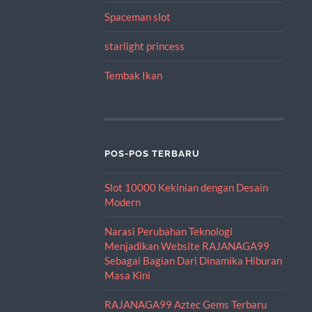
Spaceman slot
starlight princess
Tembak Ikan
POS-POS TERBARU
Slot 10000 Kekinian dengan Desain
Modern
Narasi Perubahan Teknologi
Menjadikan Website RAJANAGA99
Sebagai Bagian Dari Dinamika Hiburan
Masa Kini
RAJANAGA99 Aztec Gems Terbaru