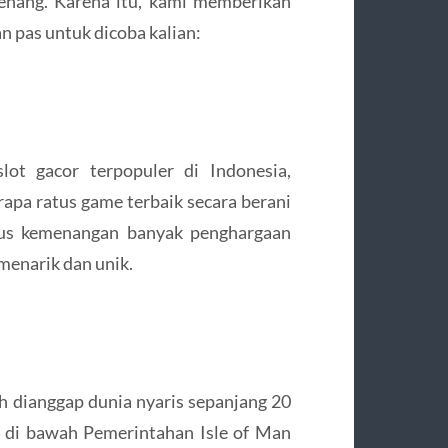
 menang. Karena itu, kami memberikan
an pas untuk dicoba kalian:
lot gacor terpopuler di Indonesia,
apa ratus game terbaik secara berani
tus kemenangan banyak penghargaan
 menarik dan unik.
h dianggap dunia nyaris sepanjang 20
si di bawah Pemerintahan Isle of Man