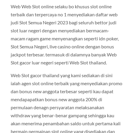
Web Web Slot online selaku bo khusus slot online
terbaik dan terpercaya no 1 menyediakan daftar web
judi Slot Semua Negeri 2023 bagi seluruh bettor judi
slot luar negeri dengan menyediakan bermacam-
macam ragam game menyenangkan seperti idn poker,
Slot Semua Negeri, live casino online dengan bonus
jackpot terbesar. termasuk di dalamnya banyak Web
Slot gacor luar negeri seperti Web Slot thailand.
Web Slot gacor thailand yang kami sediakan di sini
ialah agen slot online terbaik yang menyediakan promo
dan bonus new anggota terbesar seperti kau dapat
mendapapatkan bonus new anggota 200% di
permulaan denagn persyaratan melaksanakan
withdraw yang benar-benar gampang sehingga kau
akan menerima penambahan saldo untuk pertama kali
bermain permainan slot online yang disediakan dan