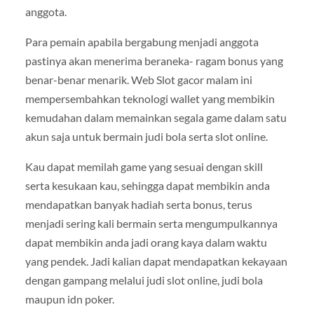
anggota.
Para pemain apabila bergabung menjadi anggota
pastinya akan menerima beraneka- ragam bonus yang
benar-benar menarik. Web Slot gacor malam ini
mempersembahkan teknologi wallet yang membikin
kemudahan dalam memainkan segala game dalam satu
akun saja untuk bermain judi bola serta slot online.
Kau dapat memilah game yang sesuai dengan skill
serta kesukaan kau, sehingga dapat membikin anda
mendapatkan banyak hadiah serta bonus, terus
menjadi sering kali bermain serta mengumpulkannya
dapat membikin anda jadi orang kaya dalam waktu
yang pendek. Jadi kalian dapat mendapatkan kekayaan
dengan gampang melalui judi slot online, judi bola
maupun idn poker.