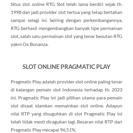
Situs slot online RTG Slot telah lama berdiri sejak th.
1998 dan jadi provider slot tertua yang tetap bertahan
sampai selagi ini. Seiring dengan perkembangannya,
RTG berhasil mengembangkan banyak tipe permainan
slot, salah satu permainan slot yang tenar besutan RTG
yakni Ox Bonanza.
SLOT ONLINE PRAGMATIC PLAY
Pragmatic Play adalah provider slot online paling tenar
di kalangan pemain slot Indonesia terhadap th. 2023
ini. Pragmatic Play ini jadi pilihan utama para pemain
slot disaat idamkan memainkan slot online. Adapun
nilai RTP yang disuguhkan di slot Pragmatic Play ini
telah tidak mesti diragukan lagi. Besaran nilai RTP dari
Pragmatic Play mecapai 96,51%.