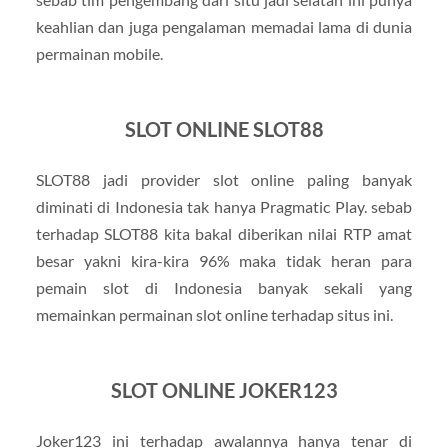
keahlian dan juga pengalaman memadai lama di dunia
permainan mobile.
SLOT ONLINE SLOT88
SLOT88 jadi provider slot online paling banyak
diminati di Indonesia tak hanya Pragmatic Play. sebab
terhadap SLOT88 kita bakal diberikan nilai RTP amat
besar yakni kira-kira 96% maka tidak heran para
pemain slot di Indonesia banyak sekali yang
memainkan permainan slot online terhadap situs ini.
SLOT ONLINE JOKER123
Joker123 ini terhadap awalannya hanya tenar di