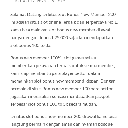
FEBRUARI 22, 2023
/
STICKY
Selamat Datang Di Situs Slot Bonus New Member 200
ini adalah situs slot online Terbaik dan Terpercaya No 1,
kamu bisa mainkan slot bonus new member di awal
hanya dengan deposit 25.000 saja dan mendapatkan
slot bonus 100 to 3x.
Bonus new member 100% (slot game) selalu
memberikan pelayanan terbaik untuk semua member,
kami siap membantu para player bettor dalam
memainkan slot bonus new member di depan. Dengan
bermain di situs Bonus new member 100 para bettor
juga akan merasakan sensasi mendapatkan jackpot
Terbesar slot bonus 100 to 5x secara mudah.
Di situs slot bonus new member 200 di awal kamu bisa
langsung bermain dengan aman dan nyaman bosque,