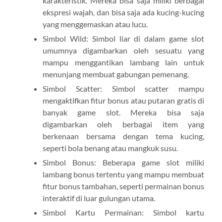
karakteristik. Mereka bisa saja miliki berbagai
ekspresi wajah, dan bisa saja ada kucing-kucing
yang menggemaskan atau lucu.
Simbol Wild: Simbol liar di dalam game slot
umumnya digambarkan oleh sesuatu yang
mampu menggantikan lambang lain untuk
menunjang membuat gabungan pemenang.
Simbol Scatter: Simbol scatter mampu
mengaktifkan fitur bonus atau putaran gratis di
banyak game slot. Mereka bisa saja
digambarkan oleh berbagai item yang
berkenaan bersama dengan tema kucing,
seperti bola benang atau mangkuk susu.
Simbol Bonus: Beberapa game slot miliki
lambang bonus tertentu yang mampu membuat
fitur bonus tambahan, seperti permainan bonus
interaktif di luar gulungan utama.
Simbol Kartu Permainan: Simbol kartu