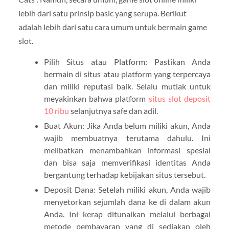
lebih dari satu prinsip basic yang serupa. Berikut
adalah lebih dari satu cara umum untuk bermain game
slot.
Pilih Situs atau Platform: Pastikan Anda
bermain di situs atau platform yang terpercaya
dan miliki reputasi baik. Selalu mutlak untuk
meyakinkan bahwa platform
situs slot deposit
10 ribu
selanjutnya safe dan adil.
Buat Akun: Jika Anda belum miliki akun, Anda
wajib membuatnya terutama dahulu. Ini
melibatkan menambahkan informasi spesial
dan bisa saja memverifikasi identitas Anda
bergantung terhadap kebijakan situs tersebut.
Deposit Dana: Setelah miliki akun, Anda wajib
menyetorkan sejumlah dana ke di dalam akun
Anda. Ini kerap ditunaikan melalui berbagai
metode pembayaran yang di sediakan oleh