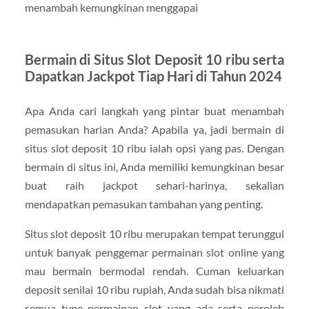
menambah kemungkinan menggapai
Bermain di Situs Slot Deposit 10 ribu serta
Dapatkan Jackpot Tiap Hari di Tahun 2024
Apa Anda cari langkah yang pintar buat menambah
pemasukan harian Anda? Apabila ya, jadi bermain di
situs slot deposit 10 ribu ialah opsi yang pas. Dengan
bermain di situs ini, Anda memiliki kemungkinan besar
buat raih jackpot sehari-harinya, sekalian
mendapatkan pemasukan tambahan yang penting.
Situs slot deposit 10 ribu merupakan tempat terunggul
untuk banyak penggemar permainan slot online yang
mau bermain bermodal rendah. Cuman keluarkan
deposit senilai 10 ribu rupiah, Anda sudah bisa nikmati
semua type permainan slot yang ada serta peroleh