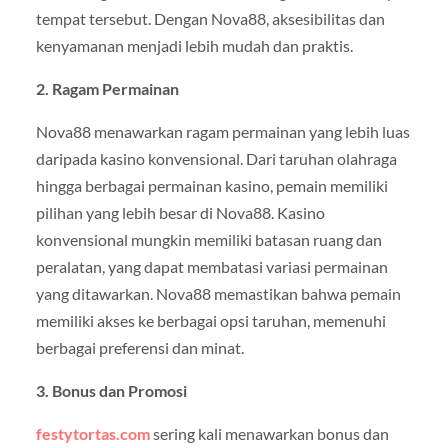
tempat tersebut. Dengan Nova88, aksesibilitas dan
kenyamanan menjadi lebih mudah dan praktis.
2. Ragam Permainan
Nova88 menawarkan ragam permainan yang lebih luas
daripada kasino konvensional. Dari taruhan olahraga
hingga berbagai permainan kasino, pemain memiliki
pilihan yang lebih besar di Nova88. Kasino
konvensional mungkin memiliki batasan ruang dan
peralatan, yang dapat membatasi variasi permainan
yang ditawarkan. Nova88 memastikan bahwa pemain
memiliki akses ke berbagai opsi taruhan, memenuhi
berbagai preferensi dan minat.
3. Bonus dan Promosi
festytortas.com
sering kali menawarkan bonus dan