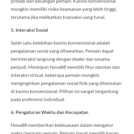
pribadi dan keuangan pemain. Kasino konvensional
mungkin memiliki risiko keamanan yang lebih tinggi,
terutama jika melibatkan transaksi uang tunai.
5. Interaksi Sosial
Salah satu kelebihan kasino konvensional adalah
pengalaman sosial yang ditawarkan. Pemain dapat
berinteraksi langsung dengan dealer dan sesama
penjudi. Meskipun Nova88 memiliki fitur obrolan dan
interaksi virtual, beberapa pemain mungkin
menginginkan pengalaman sosial fisik yang ditemukan
di kasino konvensional. Pilihan ini sangat tergantung
pada preferensi individual.
6. Pengaturan Waktu dan Kecepatan
Nova88 memberikan keleluasaan dalam mengatur
waktu bermain pemain. Pemain dapat memilih kapan