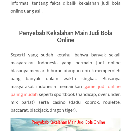
informasi tentang fakta dibalik kekalahan judi bola
online uang asli.
Penyebab Kekalahan Main Judi Bola
Online
Seperti yang sudah ketahui bahwa banyak sekali
masyarakat indonesia yang bermain judi online
biasanya mencari hiburan ataupun untuk memperoleh
uang banyak dalam waktu singkat. Biasanya
masyarakat indonesia memainkan
game judi online
paling mudah
seperti sportbook (handicap, over under,
mix parlat) serta casino (dadu koprok, roulette,
baccarat, blackjack, dragon tiger).