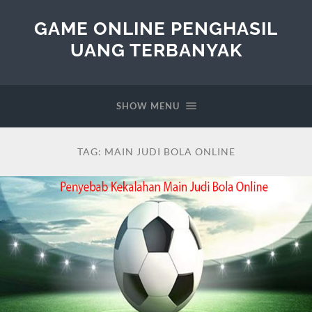
GAME ONLINE PENGHASIL
UANG TERBANYAK
SHOW MENU
TAG:
MAIN JUDI BOLA ONLINE