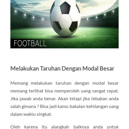
Melakukan Taruhan Dengan Modal Besar
Memang melakukan taruhan dengan modal besar
memang terlihat bisa memperoleh uang sangat cepat.
Jika jawab anda benar. Akan tetapi jika tebakan anda
salah gimana ? Bisa jadi kamu bakalan kehilangan uang
dalam waktu singkat.
Oleh karena itu alangkah baiknya anda untuk