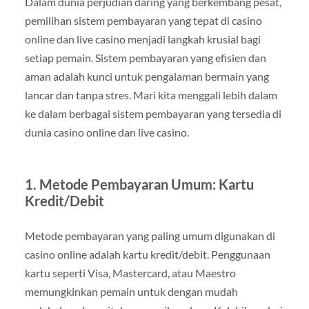
Dalam dunia perjudian daring yang berkembang pesat,
pemilihan sistem pembayaran yang tepat di casino
online dan live casino menjadi langkah krusial bagi
setiap pemain. Sistem pembayaran yang efisien dan
aman adalah kunci untuk pengalaman bermain yang
lancar dan tanpa stres. Mari kita menggali lebih dalam
ke dalam berbagai sistem pembayaran yang tersedia di
dunia casino online dan live casino.
1. Metode Pembayaran Umum: Kartu
Kredit/Debit
Metode pembayaran yang paling umum digunakan di
casino online adalah kartu kredit/debit. Penggunaan
kartu seperti Visa, Mastercard, atau Maestro
memungkinkan pemain untuk dengan mudah