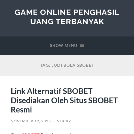
GAME ONLINE PENGHASIL
UANG TERBANYAK
SHOW MENU
TAG:
JUDI BOLA SBOBET
Link Alternatif SBOBET
Disediakan Oleh Situs SBOBET
Resmi
NOVEMBER 12, 2023
/
STICKY