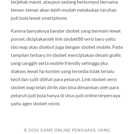
terjebak macet, ataupun sedang berkumpul bersama
teman-teman akan lebih mudah melakukan taruhan
judi bola lewat smartphone.
Karena banyaknya bandar sbobet yang bermain lewat
ponsel, diciptakanlah link sbobet88 versi baru yaitu
sbo wap atau disebut juga dengan sbobet mobile. Pada
tampilan terbaru ini sbobet menciptakan desain grafis
yang canggih serta mobile friendly sehingga jika
diakses lewat hp konten yang tersedia tidak terlalu
kecil dan sulit dilihat para petaruh. Link sbobet versi
sbobet wap telah dirilis dan bisa dimainkan oleh para
petaruh judi bola hanya di situs judi online terpercaya
yaitu agen sbobet resmi.
© 2026
GAME ONLINE PENGHASIL UANG