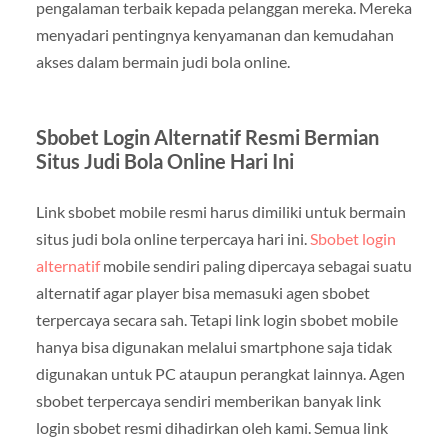
pengalaman terbaik kepada pelanggan mereka. Mereka
menyadari pentingnya kenyamanan dan kemudahan
akses dalam bermain judi bola online.
Sbobet Login Alternatif Resmi Bermian
Situs Judi Bola Online Hari Ini
Link sbobet mobile resmi harus dimiliki untuk bermain
situs judi bola online terpercaya hari ini.
Sbobet login
alternatif
mobile sendiri paling dipercaya sebagai suatu
alternatif agar player bisa memasuki agen sbobet
terpercaya secara sah. Tetapi link login sbobet mobile
hanya bisa digunakan melalui smartphone saja tidak
digunakan untuk PC ataupun perangkat lainnya. Agen
sbobet terpercaya sendiri memberikan banyak link
login sbobet resmi dihadirkan oleh kami. Semua link