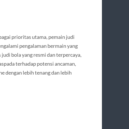
gai prioritas utama, pemain judi
mengalami pengalaman bermain yang
udi bola yang resmi dan terpercaya,
aspada terhadap potensi ancaman,
ne dengan lebih tenang dan lebih