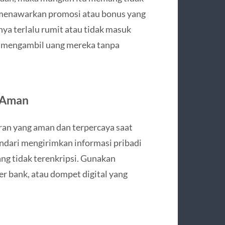
ng menawarkan promosi atau bonus yang
nya terlalu rumit atau tidak masuk
dan mengambil uang mereka tanpa
 Aman
n yang aman dan terpercaya saat
Hindari mengirimkan informasi pribadi
ng tidak terenkripsi. Gunakan
er bank, atau dompet digital yang