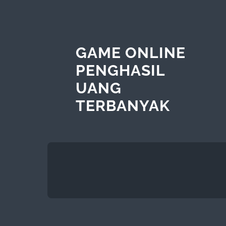
GAME ONLINE
PENGHASIL
UANG
TERBANYAK