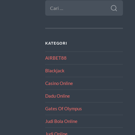
CARI
UNTUK:
KATEGORI
AIRBET88
Blackjack
Casino Online
Dadu Online
Gates Of Olympus
Judi Bola Online
Judi Online