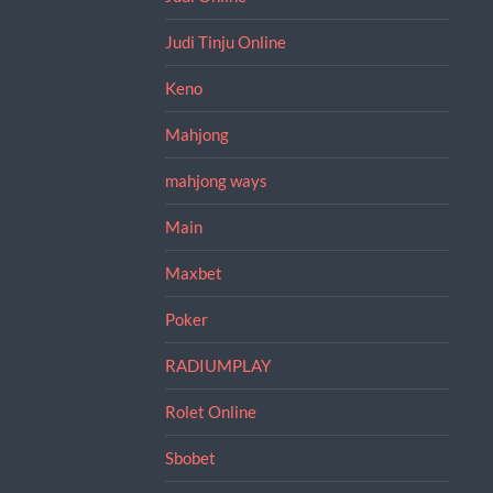
Judi Tinju Online
Keno
Mahjong
mahjong ways
Main
Maxbet
Poker
RADIUMPLAY
Rolet Online
Sbobet