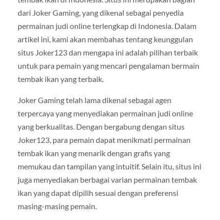
dari Joker Gaming, yang dikenal sebagai penyedia
permainan judi online terlengkap di Indonesia. Dalam
artikel ini, kami akan membahas tentang keunggulan
situs Joker123 dan mengapa ini adalah pilihan terbaik
untuk para pemain yang mencari pengalaman bermain
tembak ikan yang terbaik.
Joker Gaming telah lama dikenal sebagai agen
terpercaya yang menyediakan permainan judi online
yang berkualitas. Dengan bergabung dengan situs
Joker123, para pemain dapat menikmati permainan
tembak ikan yang menarik dengan grafis yang
memukau dan tampilan yang intuitif. Selain itu, situs ini
juga menyediakan berbagai varian permainan tembak
ikan yang dapat dipilih sesuai dengan preferensi
masing-masing pemain.