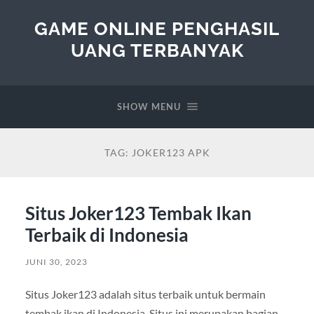
GAME ONLINE PENGHASIL
UANG TERBANYAK
SHOW MENU
TAG:
JOKER123 APK
Situs Joker123 Tembak Ikan
Terbaik di Indonesia
JUNI 30, 2023
Situs Joker123 adalah situs terbaik untuk bermain
tembak ikan di Indonesia. Situs ini merupakan bagian