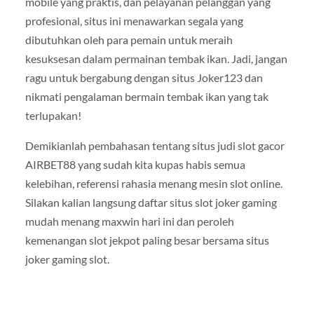
mobile yang praktis, dan pelayanan pelanggan yang
profesional, situs ini menawarkan segala yang
dibutuhkan oleh para pemain untuk meraih
kesuksesan dalam permainan tembak ikan. Jadi, jangan
ragu untuk bergabung dengan situs Joker123 dan
nikmati pengalaman bermain tembak ikan yang tak
terlupakan!
Demikianlah pembahasan tentang situs judi slot gacor
AIRBET88 yang sudah kita kupas habis semua
kelebihan, referensi rahasia menang mesin slot online.
Silakan kalian langsung daftar situs slot joker gaming
mudah menang maxwin hari ini dan peroleh
kemenangan slot jekpot paling besar bersama situs
joker gaming slot.