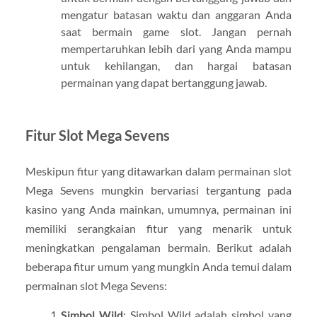
mengatur batasan waktu dan anggaran Anda
saat bermain game slot. Jangan pernah
mempertaruhkan lebih dari yang Anda mampu
untuk kehilangan, dan hargai batasan
permainan yang dapat bertanggung jawab.
Fitur Slot Mega Sevens
Meskipun fitur yang ditawarkan dalam permainan slot
Mega Sevens mungkin bervariasi tergantung pada
kasino yang Anda mainkan, umumnya, permainan ini
memiliki serangkaian fitur yang menarik untuk
meningkatkan pengalaman bermain. Berikut adalah
beberapa fitur umum yang mungkin Anda temui dalam
permainan slot Mega Sevens:
Simbol Wild
: Simbol Wild adalah simbol yang