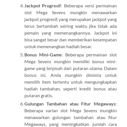
Jackpot Progresif
: Beberapa versi permainan
slot Mega Sevens mungkin menawarkan
jackpot progresif, yang merupakan jackpot yang
terus bertambah seiring waktu jika tidak ada
pemain yang memenangkannya. Jackpot ini
bisa sangat besar dan memberikan kesempatan
untuk memenangkan hadiah besar.
Bonus Mini-Game
: Beberapa permainan slot
Mega Sevens mungkin memiliki bonus mini-
game yang terpisah dari putaran utama. Dalam
bonus ini, Anda mungkin diminta untuk
memilih item tertentu untuk mengungkapkan
hadiah tambahan, seperti kredit bonus atau
putaran gratis.
Gulungan Tambahan atau Fitur Megaways
:
Beberapa varian slot Mega Sevens mungkin
menawarkan gulungan tambahan atau fitur
Megaways, yang meningkatkan jumlah cara