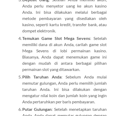
Anda perlu menyetor uang ke akun kasino
Anda. Ini bisa dilakukan melalui berbagai
metode pembayaran yang disediakan oleh
kasino, seperti kartu kredit, transfer bank, atau
dompet elektronik.
Temukan Game Slot Mega Sevens
: Setelah
memiliki dana di akun Anda, carilah game slot
Mega Sevens di lobi permainan kasino.
Biasanya, Anda dapat menemukan game ini
dengan mudah di antara berbagai pilihan
permainan slot yang ditawarkan.
Pilih Taruhan Anda
: Sebelum Anda mulai
memutar gulungan, Anda perlu memilih jumlah
taruhan Anda. Ini bisa dilakukan dengan
mengatur nilai koin dan jumlah koin yang ingin
Anda pertaruhkan per baris pembayaran.
Putar Gulungan
: Setelah menetapkan taruhan
Anda, Anda dapat memutar gulungan dengan