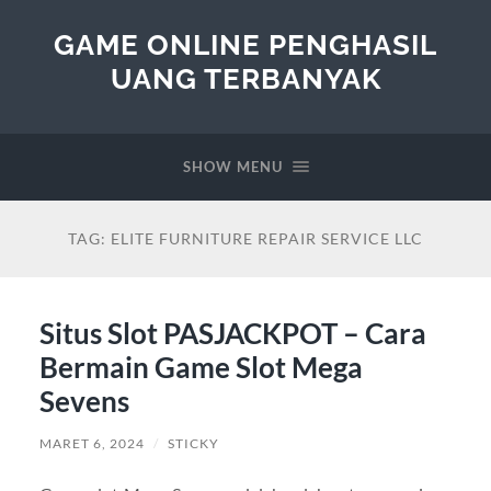
GAME ONLINE PENGHASIL
UANG TERBANYAK
SHOW MENU
TAG:
ELITE FURNITURE REPAIR SERVICE LLC
Situs Slot PASJACKPOT – Cara
Bermain Game Slot Mega
Sevens
MARET 6, 2024
/
STICKY