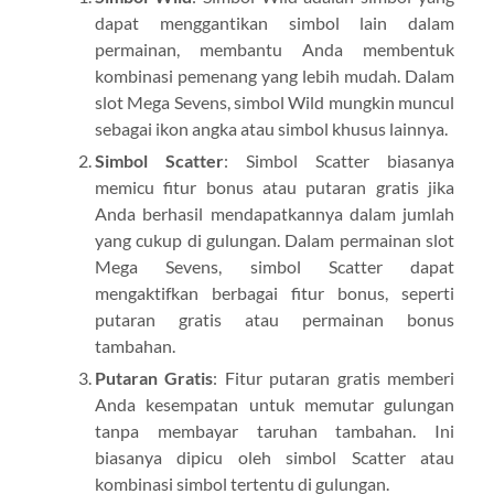
dapat menggantikan simbol lain dalam
permainan, membantu Anda membentuk
kombinasi pemenang yang lebih mudah. Dalam
slot Mega Sevens, simbol Wild mungkin muncul
sebagai ikon angka atau simbol khusus lainnya.
Simbol Scatter
: Simbol Scatter biasanya
memicu fitur bonus atau putaran gratis jika
Anda berhasil mendapatkannya dalam jumlah
yang cukup di gulungan. Dalam permainan slot
Mega Sevens, simbol Scatter dapat
mengaktifkan berbagai fitur bonus, seperti
putaran gratis atau permainan bonus
tambahan.
Putaran Gratis
: Fitur putaran gratis memberi
Anda kesempatan untuk memutar gulungan
tanpa membayar taruhan tambahan. Ini
biasanya dipicu oleh simbol Scatter atau
kombinasi simbol tertentu di gulungan.