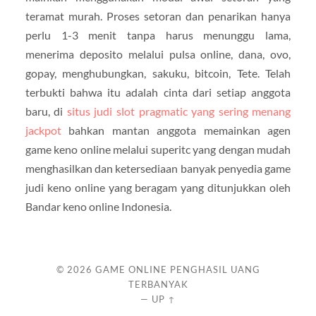
teramat murah. Proses setoran dan penarikan hanya
perlu 1-3 menit tanpa harus menunggu lama,
menerima deposito melalui pulsa online, dana, ovo,
gopay, menghubungkan, sakuku, bitcoin, Tete. Telah
terbukti bahwa itu adalah cinta dari setiap anggota
baru, di
situs judi slot pragmatic yang sering menang
jackpot
bahkan mantan anggota memainkan agen
game keno online melalui superitc yang dengan mudah
menghasilkan dan ketersediaan banyak penyedia game
judi keno online yang beragam yang ditunjukkan oleh
Bandar keno online Indonesia.
© 2026
GAME ONLINE PENGHASIL UANG
TERBANYAK
—
UP ↑