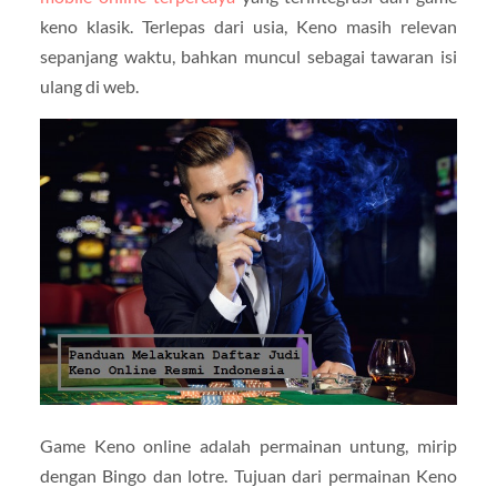
keno klasik. Terlepas dari usia, Keno masih relevan
sepanjang waktu, bahkan muncul sebagai tawaran isi
ulang di web.
Game Keno online adalah permainan untung, mirip
dengan Bingo dan lotre. Tujuan dari permainan Keno