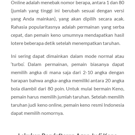
Online adalah menebak nomor berapa, antara 1 dan 80
(jumlah yang tinggi ini berubah sesuai dengan versi
yang Anda mainkan), yang akan dipilih secara acak.
Rahasia popularitasnya adalah permainan yang serba
cepat, dan pemain keno umumnya mendapatkan hasil
lotere beberapa detik setelah menempatkan taruhan.
Ini sering dapat dimainkan dalam mode normal atau
‘turbo’. Dalam permainan, pemain biasanya dapat
memilih angka di mana saja dari 2-10 angka dengan
harapan bahwa angka-angka memiliki antara 20 angka
bola diambil dari 80 poin. Untuk mulai bermain Keno,
pemain harus memilih jumlah taruhan. Setelah memilih
taruhan judi keno online, pemain keno resmi Indonesia
dapat memilih nomornya.