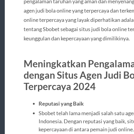
pengalaman taruhan yang aman dan menyenangk
agen judi bola online yang terpercaya dan terkem
online terpercaya yang layak diperhatikan adal
tentang Sbobet sebagai situs judi bola online t
keunggulan dan kepercayaan yang dimilikinya.
Meningkatkan Pengalama
dengan Situs Agen Judi B
Terpercaya 2024
Reputasi yang Baik
Sbobet telah lama menjadi salah satu agen
Indonesia. Dengan reputasi yang baik, si
kepercayaan di antara pemain judi online. 