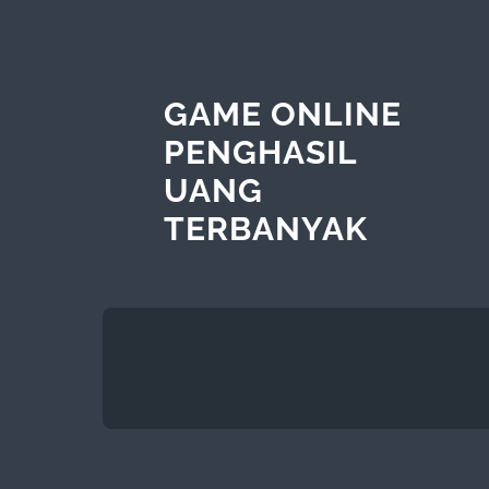
GAME ONLINE
PENGHASIL
UANG
TERBANYAK