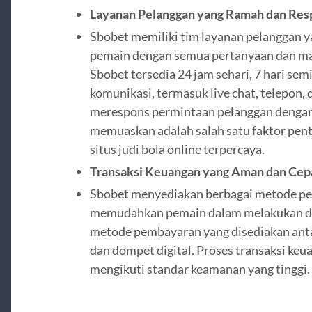
Layanan Pelanggan yang Ramah dan Res
Sbobet memiliki tim layanan pelanggan y
pemain dengan semua pertanyaan dan ma
Sbobet tersedia 24 jam sehari, 7 hari sem
komunikasi, termasuk live chat, telepon
merespons permintaan pelanggan dengan
memuaskan adalah salah satu faktor pen
situs judi bola online terpercaya.
Transaksi Keuangan yang Aman dan Cep
Sbobet menyediakan berbagai metode pe
memudahkan pemain dalam melakukan de
metode pembayaran yang disediakan antara
dan dompet digital. Proses transaksi ke
mengikuti standar keamanan yang tinggi.