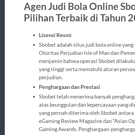
Agen Judi Bola Online Sb
Pilihan Terbaik di Tahun 
Lisensi Resmi
Sbobet adalah situs judi bola online yang 
Otoritas Perjudian Isle of Man dan Pemeri
menjamin bahwa operasi Sbobet dilakukan
yang tinggi serta mematuhi aturan peru
perjudian.
Penghargaan dan Prestasi
Sbobet telah menerima banyak pengharga
atas keunggulan dan kepercayaan yang d
yang pernah diterima oleh Sbobet antara l
eGaming Review Magazine dan “Asian Oper
Gaming Awards. Penghargaan-pengharga