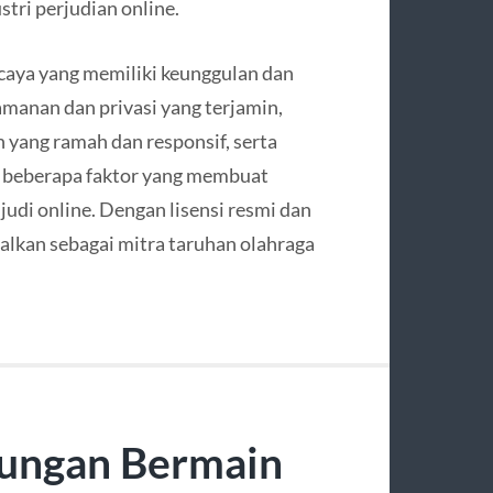
stri perjudian online.
rcaya yang memiliki keunggulan dan
amanan dan privasi yang terjamin,
 yang ramah dan responsif, serta
h beberapa faktor yang membuat
judi online. Dengan lisensi resmi dan
alkan sebagai mitra taruhan olahraga
tungan Bermain