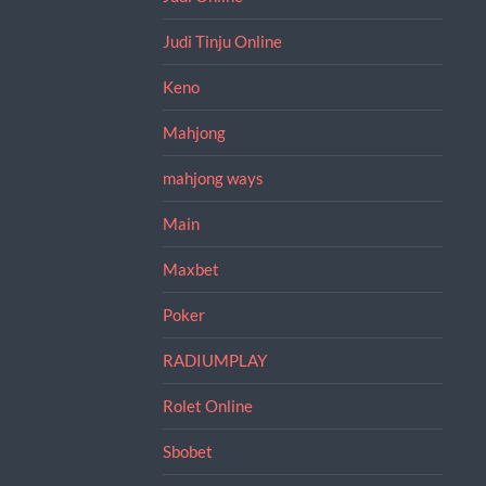
Judi Tinju Online
Keno
Mahjong
mahjong ways
Main
Maxbet
Poker
RADIUMPLAY
Rolet Online
Sbobet