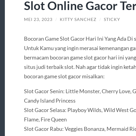
Slot Online Gacor T
MEI 23, 2023
/
KITTY SANCHEZ
/
STICKY
Bocoran Game Slot Gacor Hari Ini Yang Ada Di s
Untuk Kamu yang ingin merasai kemenangan gam
bermacam bocoran game slot gacor hari ini yang
situs judi terbaik slot. Nah agar tidak ingin ket
bocoran game slot gacor misalkan:
Slot Gacor Senin: Little Monster, Cherry Love, 
Candy Island Princess
Slot Gacor Selasa: Playboy Wilds, Wild West 
Flame, Fire Queen
Slot Gacor Rabu: Veggies Bonanza, Mermaid Rich