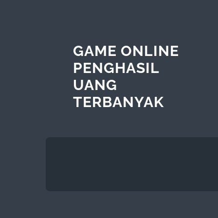
GAME ONLINE
PENGHASIL
UANG
TERBANYAK