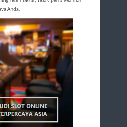
aya Anda.