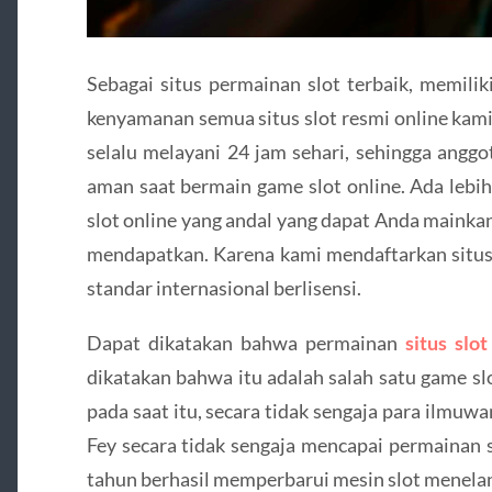
Sebagai situs permainan slot terbaik, memili
kenyamanan semua situs slot resmi online kami 
selalu melayani 24 jam sehari, sehingga anggo
aman saat bermain game slot online. Ada lebih
slot online yang andal yang dapat Anda mainkan
mendapatkan. Karena kami mendaftarkan situs 
standar internasional berlisensi.
Dapat dikatakan bahwa permainan
situs slo
dikatakan bahwa itu adalah salah satu game sl
pada saat itu, secara tidak sengaja para ilmuw
Fey secara tidak sengaja mencapai permainan 
tahun berhasil memperbarui mesin slot menela